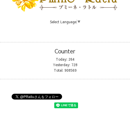
Select Language
▼
Counter
Today:
264
Yesterday:
728
Total:
908569