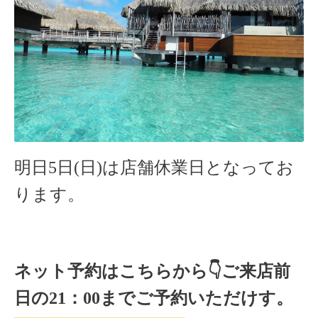
明日5
日(日
)は店舗休業日となってお
ります。
ネット予約はこちらから
👇ご来店
前
日の
21
：
00
までご予約いただけす。