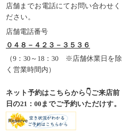
店舗までお電話にてお問い合わせく
ださい。
店舗電話番号
０４８－４２３－３５３６
（
9
：
30
～
18
：
30 ※店舗休業日を除
く
営業時間内）
ネット予約はこちらから
👇ご来店
前
日の
21
：
00
までご予約いただけす。