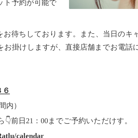
ネット予約が可能で
をお待ちしております。
また、当日のキ
をお掛けしますが、直接店舗までお電話
３６
間内）
ら
👇
前日
21
：
00
までご予約いただけす。
Ratlu/calendar