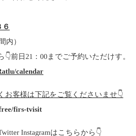
３６
間内）
ら
👇
前日
21
：
00
までご予約いただけす。
Ratlu/calendar
くお客様は下記をご覧くださいませ👇
ree/firs-tvisit
er Instagramはこちらから👇