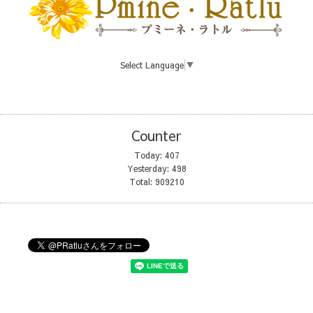
Select Language
▼
Counter
Today:
407
Yesterday:
498
Total:
909210