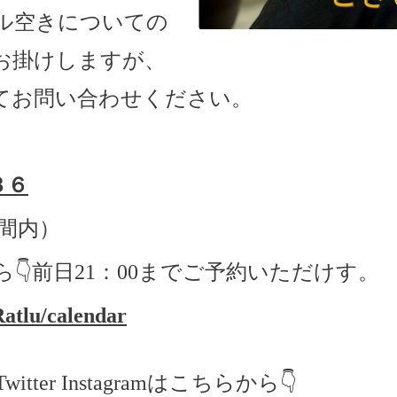
ル空きについての
お掛けしますが、
てお問い合わせください。
３６
間内）
ら
👇
前日
21
：
00
までご予約いただけす。
Ratlu/calendar
er Instagramはこちらから👇