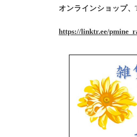
オンラインショップ、Twit
https://linktr.ee/pmine_r