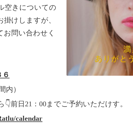
ル空きについての
お掛けしますが、
てお問い合わせく
３６
間内）
ら
👇
前日
21
：
00
までご予約いただけす。
Ratlu/calendar