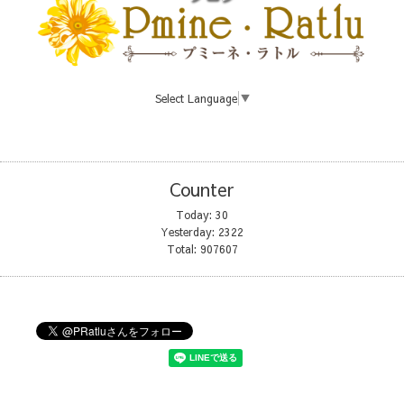
Select Language
▼
Counter
Today:
30
Yesterday:
2322
Total:
907607