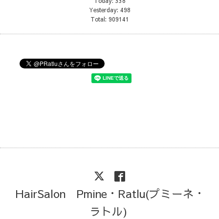
Today:
338
Yesterday:
498
Total:
909141
HairSalon Pmine・Ratlu(プミーネ・
ラトル)