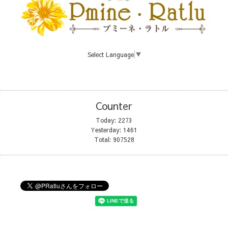
Select Language
▼
Counter
Today:
2273
Yesterday:
1461
Total:
907528