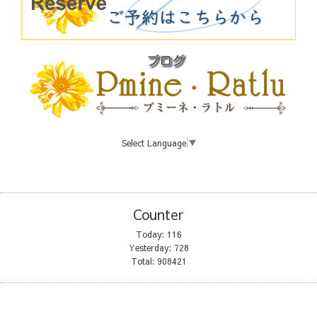
Select Language
▼
Counter
Today:
116
Yesterday:
728
Total:
908421