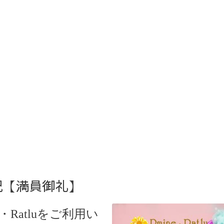
状況【満員御礼】
・Ratlu
をご利用い