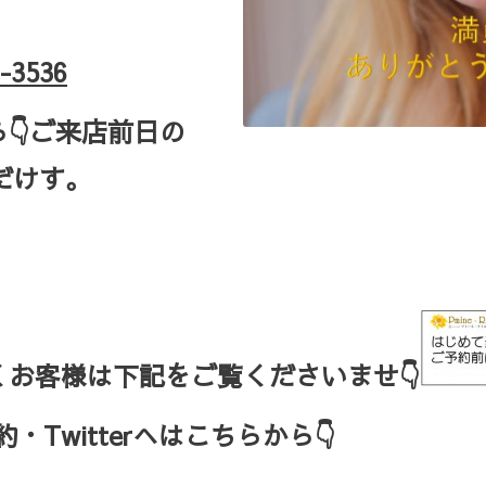
-3536
ら
👇ご来店
前日の
だけす。
お客様は下記をご覧くださいませ👇
Twitterへはこちらから👇