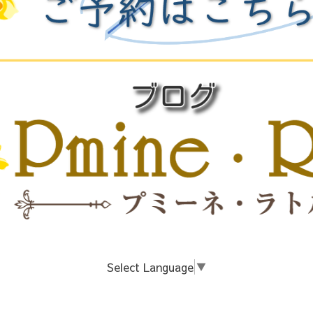
Select Language
▼